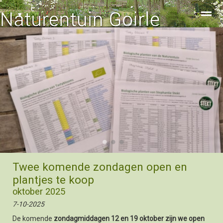
01 Startpagina Naturentuin Goirle
Home
Zoeken
Nieuws
Agenda
Fo
●
●
●
Twee komende zondagen open en
plantjes te koop
oktober 2025
7-10-2025
De komende
zondagmiddagen 12 en 19 oktober zijn we open